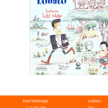
fone/whatsapp
contato
(11) 9 4791-2966
Nome: