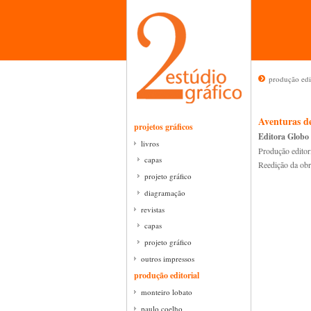
produção edi
Aventuras d
projetos gráficos
Editora Globo
livros
Produção editor
capas
Reedição da ob
projeto gráfico
diagramação
revistas
capas
projeto gráfico
outros impressos
produção editorial
monteiro lobato
paulo coelho