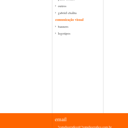
outros
gabriel chalita
comunicação visual
banners
logotipos
email
2estudiografico@2estudiografico.com.br