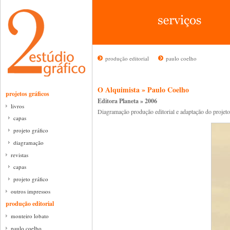
produção editorial
paulo coelho
O Alquimista » Paulo Coelho
projetos gráficos
Editora Planeta » 2006
livros
Diagramação produção editorial e adaptação do projeto
capas
projeto gráfico
diagramação
revistas
capas
projeto gráfico
outros impressos
produção editorial
monteiro lobato
paulo coelho