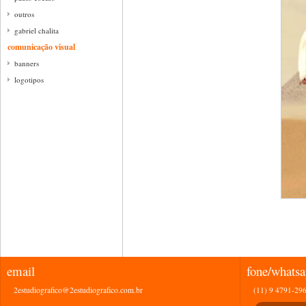
outros
gabriel chalita
comunicação visual
banners
logotipos
email
fone/whats
2estudiografico@2estudiografico.com.br
(11) 9 4791-29