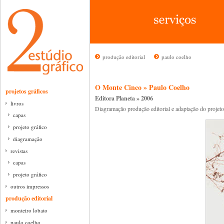
produção editorial
paulo coelho
O Monte Cinco » Paulo Coelho
projetos gráficos
Editora Planeta » 2006
livros
Diagramação produção editorial e adaptação do projeto
capas
projeto gráfico
diagramação
revistas
capas
projeto gráfico
outros impressos
produção editorial
monteiro lobato
paulo coelho