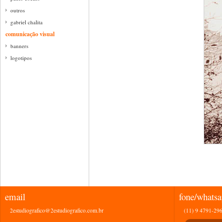
outros
gabriel chalita
comunicação visual
banners
logotipos
email
fone/whats
2estudiografico@2estudiografico.com.br
(11) 9 4791-29