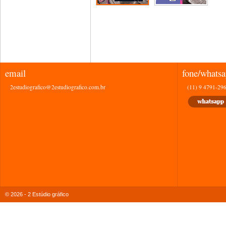
email
fone/whats
2estudiografico@2estudiografico.com.br
(11) 9 4791-29
© 2026 - 2 Estúdio gráfico