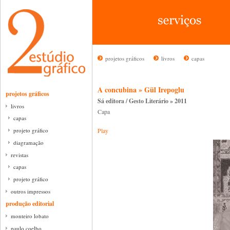
projetos gráficos
livros
capas
A concubina » Gül Irepoglu
projetos gráficos
Sá editora / Gesto Literário » 2011
livros
Capa
capas
projeto gráfico
Play
diagramação
revistas
capas
projeto gráfico
outros impressos
produção editorial
monteiro lobato
paulo coelho