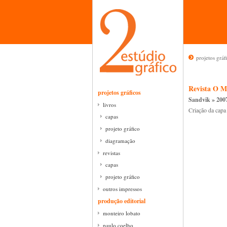
projetos gráf
Revista O M
projetos gráficos
Sandvik » 200
livros
Criação da capa
capas
projeto gráfico
diagramação
revistas
capas
projeto gráfico
outros impressos
produção editorial
monteiro lobato
paulo coelho