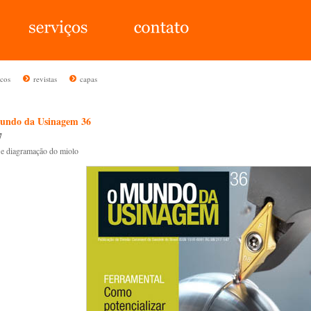
icos
revistas
capas
undo da Usinagem 36
7
 e diagramação do miolo