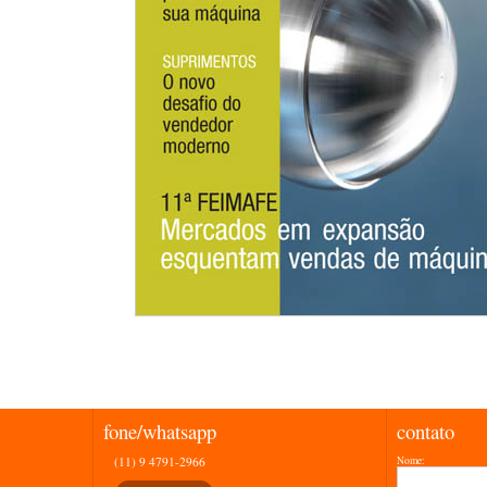
fone/whatsapp
contato
(11) 9 4791-2966
Nome: