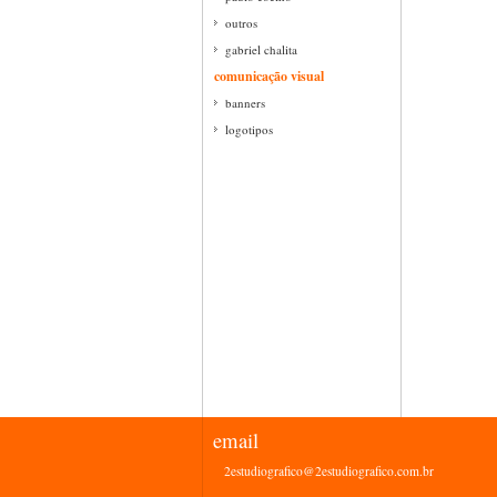
outros
gabriel chalita
comunicação visual
banners
logotipos
email
2estudiografico@2estudiografico.com.br