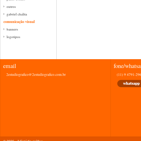
outros
gabriel chalita
comunicação visual
banners
logotipos
email
fone/whats
2estudiografico@2estudiografico.com.br
(11) 9 4791-29