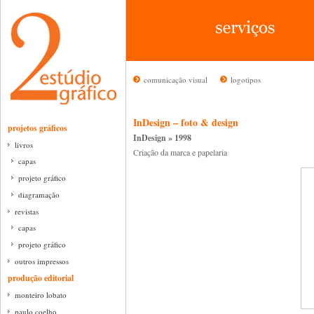
comunicação visual
logotipos
InDesign – foto & design
projetos gráficos
InDesign » 1998
livros
Criação da marca e papelaria
capas
projeto gráfico
diagramação
revistas
capas
projeto gráfico
outros impressos
produção editorial
monteiro lobato
paulo coelho