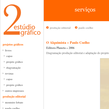
produção editorial
paulo coelho
O Alquimista » Paulo Coelho
projetos gráficos
Editora Planeta » 2006
livros
Diagramação produção editorial e adaptação do projeto
capas
projeto gráfico
diagramação
revistas
capas
projeto gráfico
outros impressos
produção editorial
monteiro lobato
paulo coelho