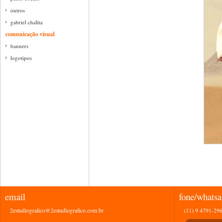
outros
gabriel chalita
comunicação visual
banners
logotipos
email
fone/whats
2estudiografico@2estudiografico.com.br
(11) 9 4791-29