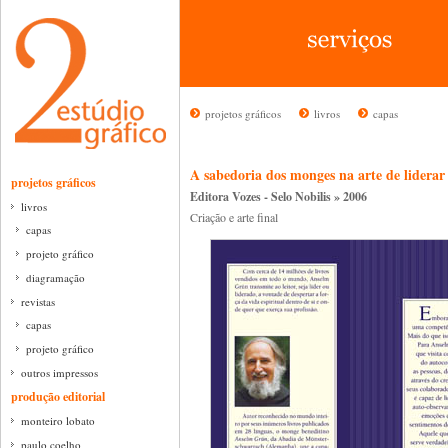
projetos gráficos
livros
capas
A sabedoria dos monges na arte de lidera
projetos gráficos
Editora Vozes - Selo Nobilis » 2006
livros
Criação e arte final
capas
projeto gráfico
diagramação
revistas
capas
projeto gráfico
outros impressos
produção editorial
monteiro lobato
paulo coelho