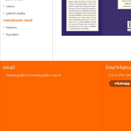
outros
gabriel chalita
comunicação visual
banners
logotipos
email
fone/whats
2estudiografico@2estudiografico.com.br
(11) 9 4791-29