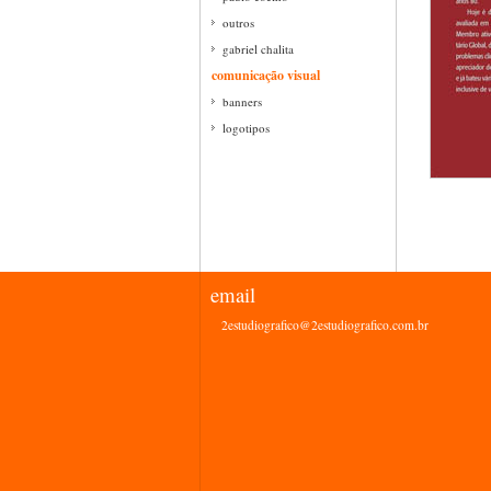
outros
gabriel chalita
comunicação visual
banners
logotipos
email
2estudiografico@2estudiografico.com.br