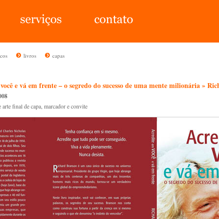
icos
livros
capas
você e vá em frente – o segredo do sucesso de uma mente milionária » Ri
008
e arte final de capa, marcador e convite