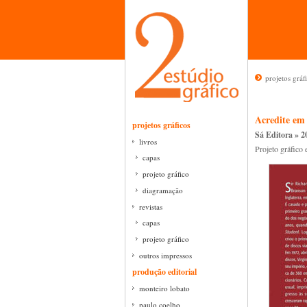
projetos gráf
Acredite em 
projetos gráficos
Sá Editora » 2
livros
Projeto gráfico 
capas
projeto gráfico
diagramação
revistas
capas
projeto gráfico
outros impressos
produção editorial
monteiro lobato
paulo coelho