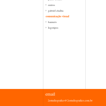
outros
gabriel chalita
comunicação visual
banners
logotipos
email
2estudiografico@2estudiografico.com.br