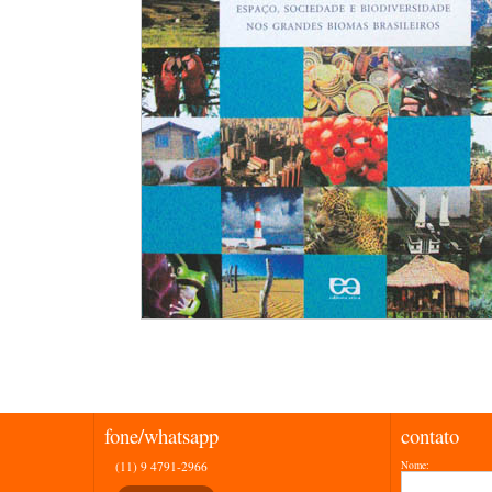
fone/whatsapp
contato
(11) 9 4791-2966
Nome: