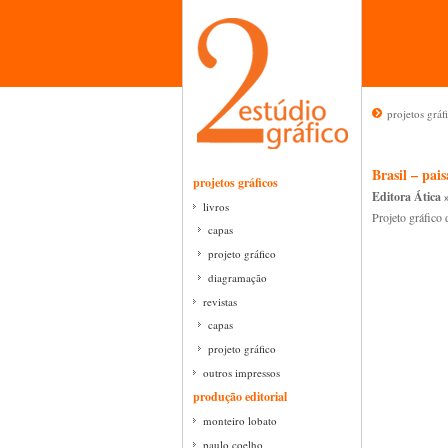
projetos gráf
Brasil – pai
projetos gráficos
Editora Ática 
livros
Projeto gráfico 
capas
projeto gráfico
diagramação
revistas
capas
projeto gráfico
outros impressos
produção editorial
monteiro lobato
paulo coelho