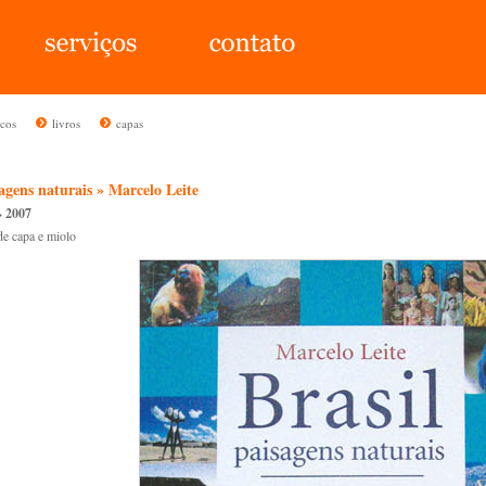
icos
livros
capas
sagens naturais » Marcelo Leite
» 2007
de capa e miolo