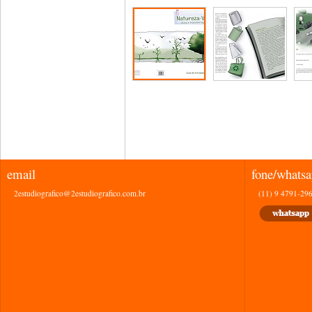
email
fone/whats
2estudiografico@2estudiografico.com.br
(11) 9 4791-29