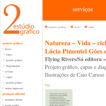
projetos gráficos
livros
capas
Natureza – Vida – cic
projetos gráficos
Lúcia Pimentel Góes 
livros
capas
Flying Rivers/Sá editora 
projeto gráfico
Projeto gráfico, capas e di
diagramação
revistas
Ilustrações de Caio Caruso
capas
projeto gráfico
Play
outros impressos
produção editorial
monteiro lobato
paulo coelho