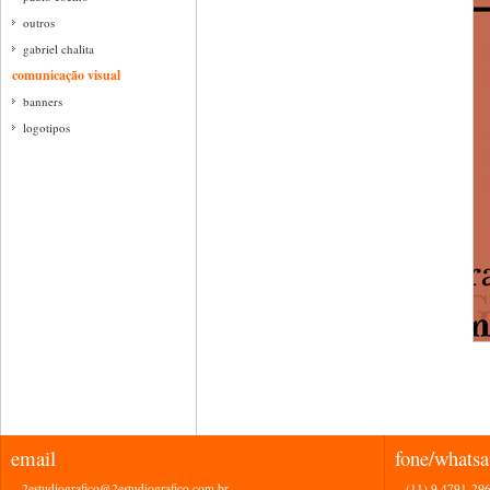
outros
gabriel chalita
comunicação visual
banners
logotipos
email
fone/whats
2estudiografico@2estudiografico.com.br
(11) 9 4791-29