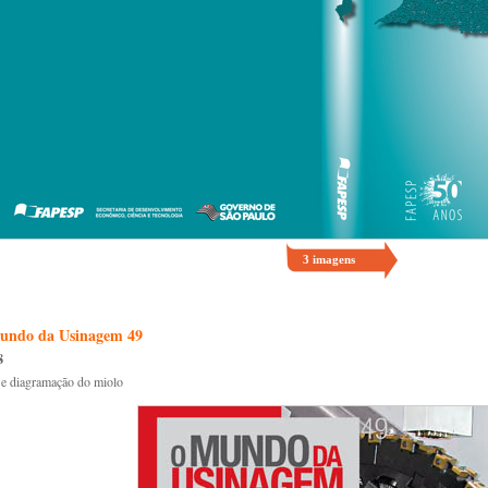
3
imagens
undo da Usinagem 49
8
 e diagramação do miolo