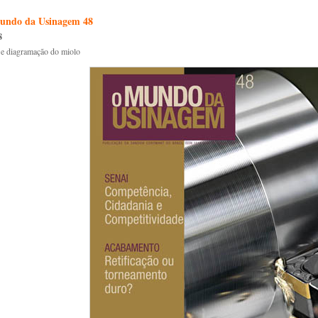
undo da Usinagem 48
8
 e diagramação do miolo