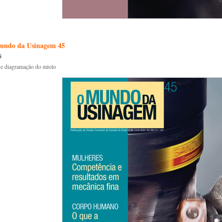
undo da Usinagem 45
8
 e diagramação do miolo