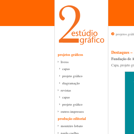
projetos gráf
Destaques –
projetos gráficos
Fundação de A
livros
Capa, projeto g
capas
projeto gráfico
diagramação
revistas
capas
projeto gráfico
outros impressos
produção editorial
monteiro lobato
paulo coelho