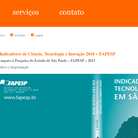
icos
revistas
capas
 Indicadores de Ciência, Tecnologia e Inovação 2010 » FAPESP
mparo à Pesquisa do Estado de São Paulo – FAPESP » 2011
ráfico e diagramação