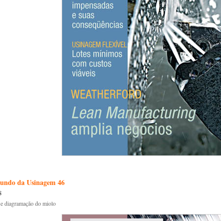
undo da Usinagem 46
8
 e diagramação do miolo