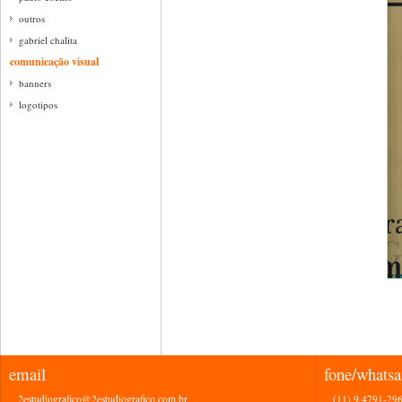
outros
gabriel chalita
comunicação visual
banners
logotipos
email
fone/whats
2estudiografico@2estudiografico.com.br
(11) 9 4791-29