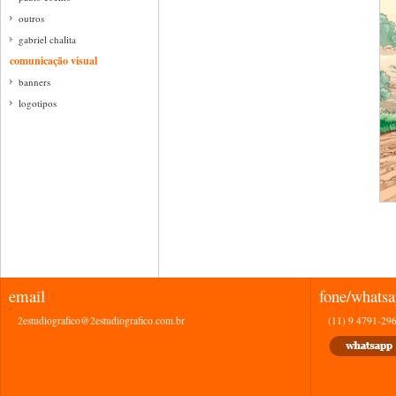
outros
gabriel chalita
comunicação visual
banners
logotipos
email
fone/whats
2estudiografico@2estudiografico.com.br
(11) 9 4791-29