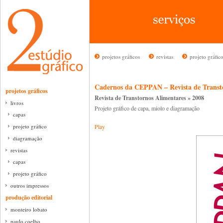
projetos gráficos
revistas
projeto gráfic
Cadernos da CEPPAN – Revista de Transto
projetos gráficos
Revista de Transtornos Alimentares » 2008
livros
Projeto gráfico de capa, miolo e diagramação
capas
projeto gráfico
Play
diagramação
revistas
capas
projeto gráfico
outros impressos
produção editorial
monteiro lobato
paulo coelho