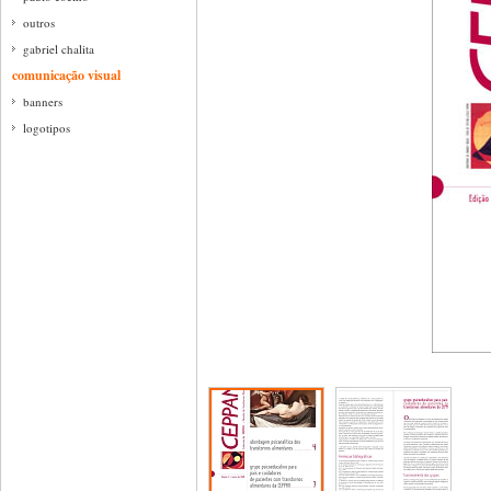
outros
gabriel chalita
comunicação visual
banners
logotipos