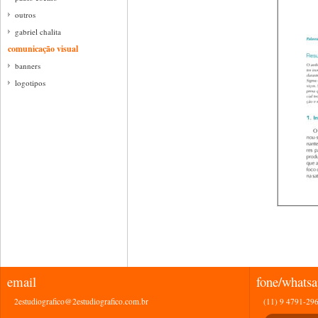
outros
gabriel chalita
comunicação visual
banners
logotipos
email
fone/whats
2estudiografico@2estudiografico.com.br
(11) 9 4791-29