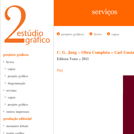
projetos gráficos
livros
capas
C. G. Jung – Obra Completa » Carl Gust
projetos gráficos
Editora Vozes » 2011
livros
capas
Play
projeto gráfico
diagramação
revistas
capas
projeto gráfico
outros impressos
produção editorial
monteiro lobato
paulo coelho