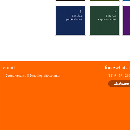
email
fone/whats
2estudiografico@2estudiografico.com.br
(11) 9 4791-29